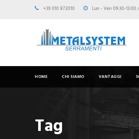
+39 010 872010
Lun - Ven 09:30-13:00 /
HOME
CHI SIAMO
VANTAGGI
S
Tag