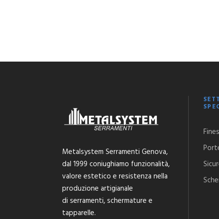
SET
SPE
Fine
Port
Metalsystem Serramenti Genova,
dal 1999 coniughiamo funzionalità,
Sicu
valore estetico e resistenza nella
Sche
produzione artigianale
di serramenti, schermature e
tapparelle.