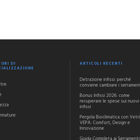
TORI DI
ARTICOLI RECENTI
CIALIZZAZIONE
Detrazione infissi: perché
stre
conviene cambiare i serramen
e
Bonus Infissi 2026: come
recuperare le spese sui nuovi
rezza
infissi
rmature
Pergola Bioclimatica con Vetri
VEPA: Comfort, Design e
Innovazione
Guida Completa ai Serramenti