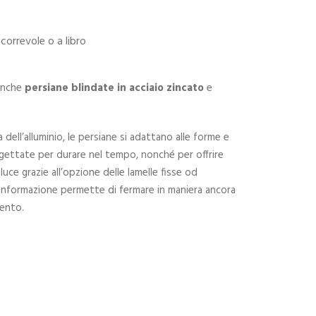
correvole o a libro
anche
persiane blindate in acciaio zincato
e
a dell’alluminio, le persiane si adattano alle forme e
progettate per durare nel tempo, nonché per offrire
a luce grazie all’opzione delle lamelle fisse od
 conformazione permette di fermare in maniera ancora
vento.