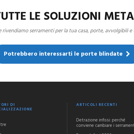
TUTTE LE SOLUZIONI MET
rivendiamo serramenti per la tua casa, porte, avvolgibili e
Potrebbero interessarti le porte blindate
TORI DI
ARTICOLI RECENTI
CIALIZZAZIONE
Detrazione infissi: perché
stre
conviene cambiare i serramen