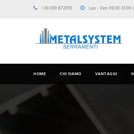
+39 010 872010
Lun - Ven 09:30-13:00 /
HOME
CHI SIAMO
VANTAGGI
S