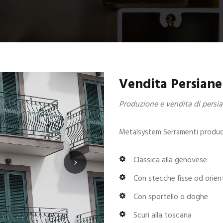
Vendita Persian
Produzione e vendita di persi
Metalsystem Serramenti produce
Classica alla genovese
Con stecche fisse od orient
Con sportello o doghe
Scuri alla toscana