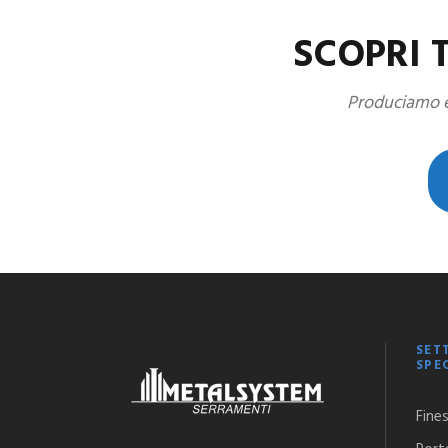
SCOPRI 
Produciamo e 
SET
SPE
Fine