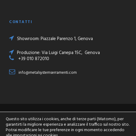
CONTATTI
Showroom: Piazzale Parenzo 1, Genova
Produzione: Via Luigi Canepa 15C, Genova
+39 010 872010
info@metalsystemserramenti.com
Copyright 2018 Metalsystem Serramenti - P.IVA
Questo sito utilizza i cookies, anche di terze parti (Matomo), per
03800020103 - All Right Reserved
garantirti la migliore esperienza e analizzare il traffico sul nostro sito.
Potrai modificare le tue preferenze in ogni momento accedendo
Powered by
Omitech Crea
-
Privacy Policy
-
Cookie
alle impostazioni sui cookies.