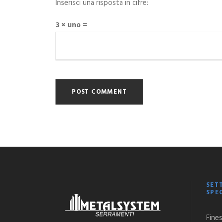
Inserisci una risposta in cifre:
3 × uno =
SET
SPE
Fine