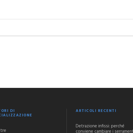
TORI DI
ARTICOLI RECENTI
CIALIZZAZIONE
Detrazione infissi: perché
stre
conviene cambiare i serramen