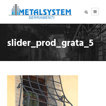
slider_prod_grata_5