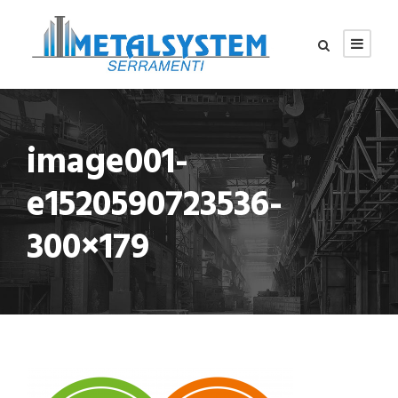
image001-
e1520590723536-
300×179